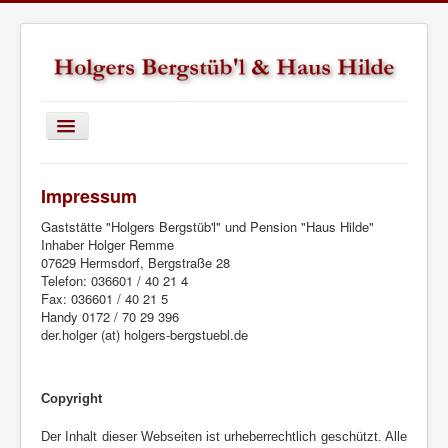
Toggle
Navigation
Startseite
Impressum
Holgers Bergstüb'l
Gaststätte "Holgers Bergstüb'l" und Pension "Haus Hilde"
Termine / Neuigkeiten
Inhaber Holger Remme
07629 Hermsdorf, Bergstraße 28
Haus Hilde
Telefon: 036601 / 40 21 4
Fax: 036601 / 40 21 5
Wie ihr uns findet
Handy 0172 / 70 29 396
der.holger (at) holgers-bergstuebl.de
Copyright
Der Inhalt dieser Webseiten ist urheberrechtlich geschützt. Alle