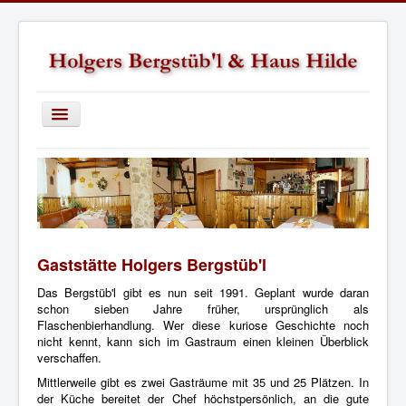
Toggle
Navigation
Startseite
Holgers Bergstüb'l
Termine / Neuigkeiten
Haus Hilde
Gaststätte Holgers Bergstüb'l
Wie ihr uns findet
Das Bergstüb'l gibt es nun seit 1991. Geplant wurde daran
schon sieben Jahre früher
, ursprünglich als
Flaschenbierhandlung
. Wer diese kuriose Geschichte noch
nicht kennt, kann sich im Gastraum einen kleinen Überblick
verschaffen.
Mittlerweile gibt es zwei Gasträume mit 35 und 25 Plätzen. In
der Küche bereitet der Chef höchstpersönlich, an die gute