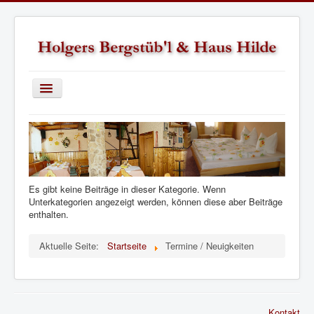
Toggle
Navigation
Startseite
Holgers Bergstüb'l
Termine / Neuigkeiten
Es gibt keine Beiträge in dieser Kategorie. Wenn
Haus Hilde
Unterkategorien angezeigt werden, können diese aber Beiträge
enthalten.
Wie ihr uns findet
Aktuelle Seite:
Startseite
Termine / Neuigkeiten
Kontakt